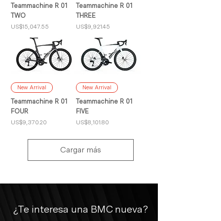
Teammachine R 01
Teammachine R 01
TWO
THREE
Precio
Precio
US$15,047.55
US$9,921.45
New Arrival
New Arrival
Teammachine R 01
Teammachine R 01
FOUR
FIVE
Precio
Precio
US$9,370.20
US$8,101.80
Cargar más
¿Te interesa una BMC nueva?