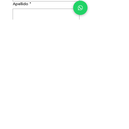
Apellido
*
Email
*
Teléfono
*
Talla o estatura
*
Bici o disciplina que te interesa
*
Mensaje