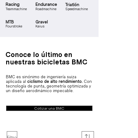
Racing
Endurance
Triatlón
Teammachine
Roadmachine
Speedmachine
MTB
Gravel
Fourstroke
Kaius
Conoce lo último en
nuestras bicicletas BMC
BMC es sinónimo de ingeniería suiza
aplicada al
ciclismo de alto rendimiento.
Con
tecnología de punta, geometría optimizada y
un diseño aerodinámico impecable.
Cotizar una BMC
Filtro