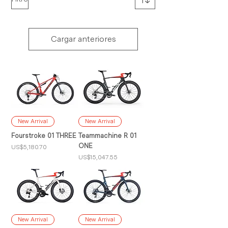
Cargar anteriores
New Arrival
New Arrival
Fourstroke 01 THREE
Teammachine R 01
ONE
Precio
US$5,180.70
Precio
US$15,047.55
New Arrival
New Arrival