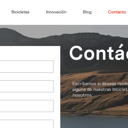
Bicicletas
Innovación
Blog
Contacto
Contá
Escríbenos si deseas recib
alguna de nuestras bicicl
nosotros.