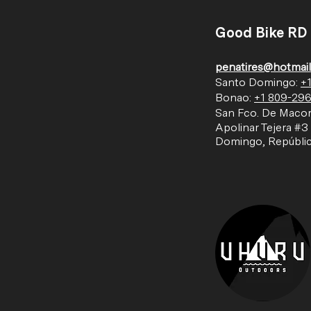
Good Bike RD
penatires@hotmai
Santo Domingo:
+
Bonao:
+1
809-296
San Fco. De Macor
Apolinar Tejera #3
Domingo, Repúbli