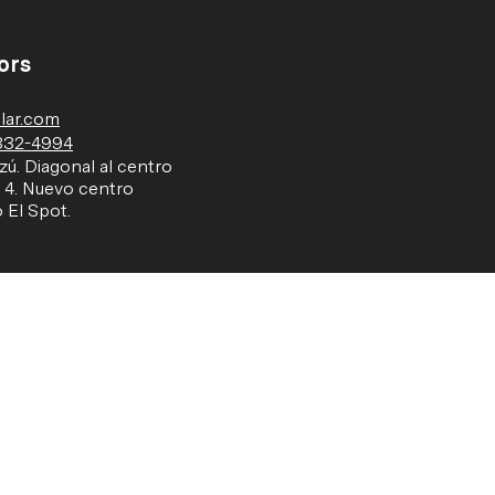
ors
lar.com
332-4994
zú. Diagonal al centro
o 4. Nuevo centro
 El Spot.
Bicicletas
Políticas
Ruta
Política de privacidad
Endurance
Términos y condiciones
Aero | Triatlón
Términos y condiciones de