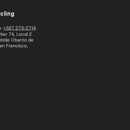
cling
o:
+507
273-2714
ier 74, Local 2
tilde Obarrio de
an Francisco,