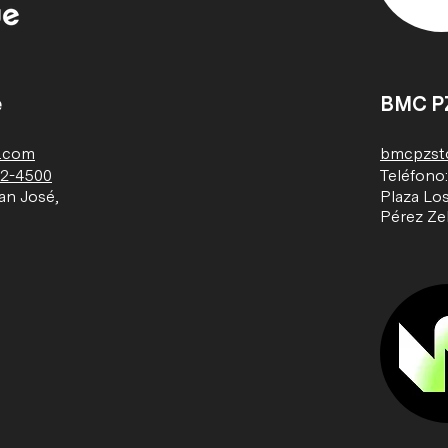
e
BMC P
e.com
bmcpzst
22-4500
Teléfono
an José,
Plaza Los
Pérez Ze