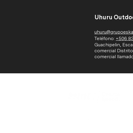
Uhuru Outdo
uhuru@grupoeska
Teléfono:
+506 8
Guachipelin, Esca
comercial Distrit
comercial llamado
Contactar un