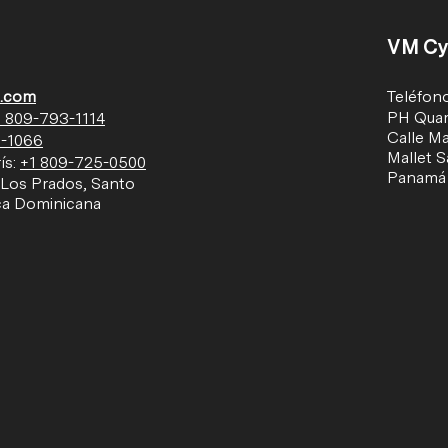
VM Cy
l.com
Teléfon
PH Quart
1
809-793-1114
Calle Ma
-1066
Mallet S
ís:
+1 809-725-0500
Panamá
 Los Prados, Santo
ca Dominicana