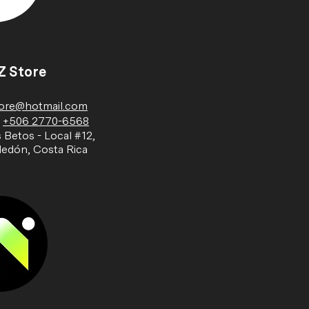
Z Store
ore@hotmail.com
:
+506
2770-6568
 Betos - Local #12,
ledón, Costa Rica