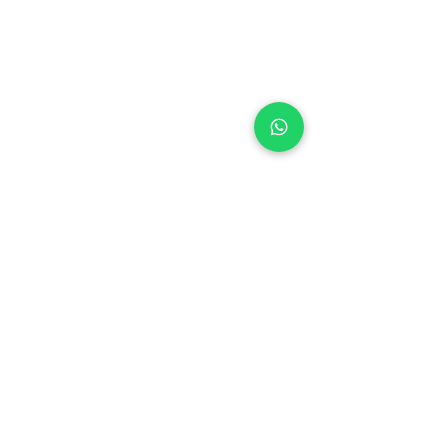
Contactar
Suscribite a
un asesor
nuestra
comunidad
Bicicletas
Racing
Ruta
Tallaje
Endurance
Garantía
Aero | Triatlón
Aliados
Políticas
Política de
privacidad
Términos y condiciones