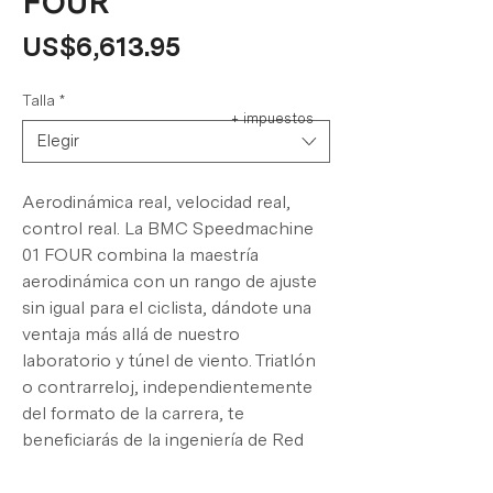
FOUR
Precio
US$6,613.95
Talla
*
+ impuestos
Elegir
Aerodinámica real, velocidad real,
control real. La BMC Speedmachine
01 FOUR combina la maestría
aerodinámica con un rango de ajuste
sin igual para el ciclista, dándote una
ventaja más allá de nuestro
laboratorio y túnel de viento. Triatlón
o contrarreloj, independientemente
del formato de la carrera, te
beneficiarás de la ingeniería de Red
Bull Advanced Technology y de
nuestro BMC Impec Lab. Nuestra