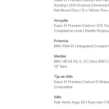
Kaius 01 Premium Carbon with Aer
Routing | UDH Dropout (Universal 
Flat Mount Disc | 12 x 142mm Thru
Horquilla
Kaius 01 Premium Carbon | ICS Te
Compliance Level | Stealth Dropout
Potencia
BMC RSM 01 | Integrated Cockpit
Manillar
BMC HB D4 03, 0, 12 | Alloy 6061
12° flare
Tija de Sillín
Kaius 01 Premium Carbon D-Shape
Compatible
Sillín
Fizik Vento Argo X3 | Kium rails | 