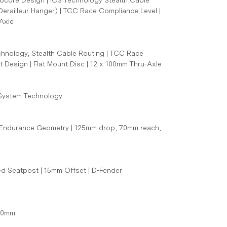
ocore Design | ICS Technology Stealth Cable
Derailleur Hanger) | TCC Race Compliance Level |
-Axle
chnology, Stealth Cable Routing | TCC Race
 Design | Flat Mount Disc | 12 x 100mm Thru-Axle
 System Technology
 | Endurance Geometry | 125mm drop, 70mm reach,
d Seatpost | 15mm Offset | D-Fender
140mm