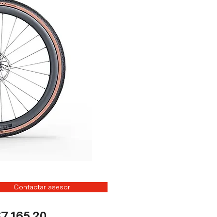
Contactar asesor
Precio
7,165.20