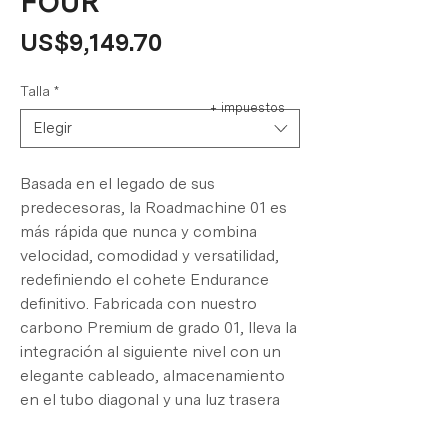
FOUR
Precio
US$9,149.70
Talla
*
+ impuestos
Elegir
Basada en el legado de sus
predecesoras, la Roadmachine 01 es
más rápida que nunca y combina
velocidad, comodidad y versatilidad,
redefiniendo el cohete Endurance
definitivo. Fabricada con nuestro
carbono Premium de grado 01, lleva la
integración al siguiente nivel con un
elegante cableado, almacenamiento
en el tubo diagonal y una luz trasera
perfectamente integrada para ofrecer
la máxima seguridad en salidas largas.